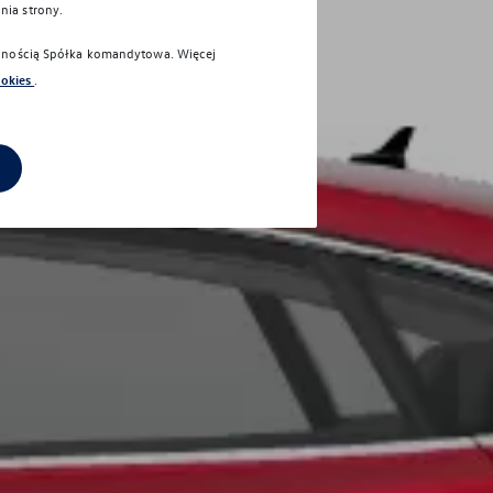
nia strony.
alnością Spółka komandytowa
. Więcej
ookies
.