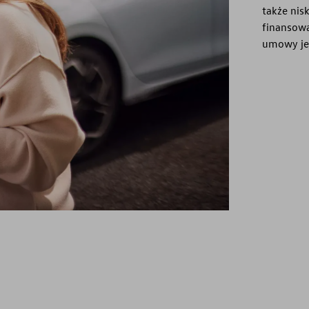
także nis
finansowa
umowy jeź