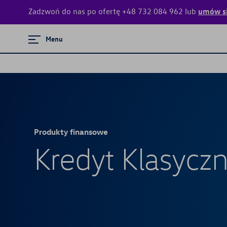
Zadzwoń do nas po ofertę +48 732 084 962 lub
umów si
Zamknij menu
Menu
Strona główna
Promocje i aktualności
Konfigurator jazdy próbnej
Produkty finansowe
Centrum Flotowe
Kredyt Klasycz
Modele osobowe
Serwis
Mapa i kontakt