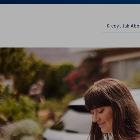
Aktualności
Kredyt Jak Ab
Finansowanie
Ubezpieczenia
Gwarancja i ochrona
Części zamienne
Akcesoria