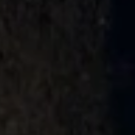
Pojazdy hybrydowe
Poznaj Golfy
Volkswageny w wersji Plus
Golf GTI Edition 50
ID. Polo
ID.3 Neo
Nowy ID. Cross
Tiguan EDITION 20
Golfy GTI