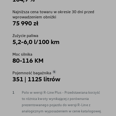
Najniższa cena towaru w okresie 30 dni przed
wprowadzeniem obniżki
75 990 zł
Zużycie paliwa
5,2-6,0 l/100 km
Moc silnika
80-116 KM
4
Pojemność bagażnika
351 | 1125 litrów
1
Polo w wersji R-Line Plus - Przedstawiana korzyść
to różnica kwoty wynikającej z porównania
prezentowanego pojazdu do wersji R-Line z
analogicznym wyposażeniem w cenie katalogowej.