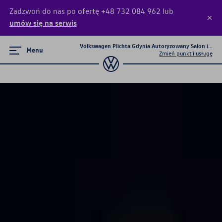
Zadzwoń do nas po ofertę +48 732 084 962 lub
umów się na serwis
Volkswagen Plichta Gdynia Autoryzowany Salon i Serw
Menu
Zmień punkt i usługę
Poznaj modele
Nowy T-Roc
Passat
Tiguan
T-Cross
Golf
ID.7