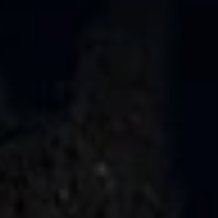
Nowy Touareg
Taigo
ID.7 Tourer
ID.5
ID.4
T-Roc
Nowy Tayron
Touareg
Polo
Modele sportowe