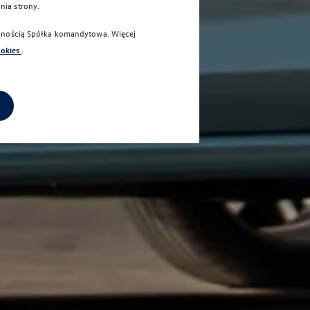
nia strony.
alnością Spółka komandytowa
. Więcej
ookies
.