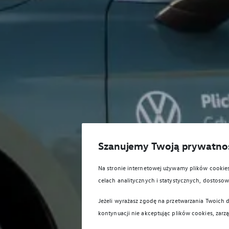
Szanujemy Twoją prywatno
Na stronie internetowej używamy plików cooki
celach analitycznych i statystycznych, dostos
Jeżeli wyrażasz zgodę na przetwarzania Twoich d
kontynuacji nie akceptując plików cookies, zarz