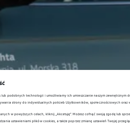
ść
es lub podobnych technologii i umożliwiamy ich umieszczanie naszym zewnętrznym
owywania strony do indywidualnych potrzeb Użytkowników, społecznościowych oraz 
anych w powyższych celach, kliknij „Akcetuję”. Możesz cofnąć swoją zgodę lub sprzec
ądzania ustawieniami plików cookies, a także poprzez zmianę ustawień Twojej przeglą