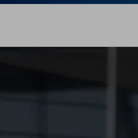
Aktualności
Finansowanie
Ubezpieczenia
Gwarancja i ochrona
Części zamienne
Akcesoria