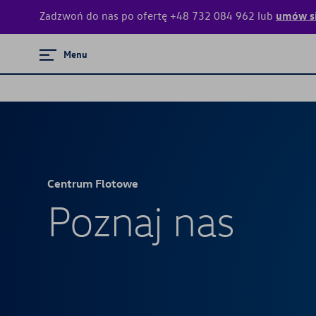
Zadzwoń do nas po ofertę +48 732 084 962 lub
umów si
Zamknij menu
Menu
Strona główna
Promocje i aktualności
Konfigurator jazdy próbnej
Centrum Flotowe
Centrum Flotowe
Poznaj nas
Modele osobowe
Serwis
Mapa i kontakt