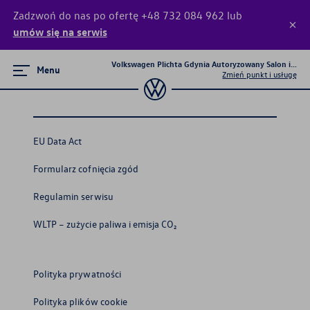
Zadzwoń do nas po ofertę +48 732 084 962 lub
umów się na serwis
Volkswagen Plichta Gdynia Autoryzowany Salon i Serw
Menu
Zmień punkt i usługę
Poznaj modele
Nowy T-Roc
EU Data Act
Passat
Formularz cofnięcia zgód
Tiguan
Regulamin serwisu
T-Cross
WLTP – zużycie paliwa i emisja CO₂
Golf
Polityka prywatności
ID.7
Polityka plików cookie