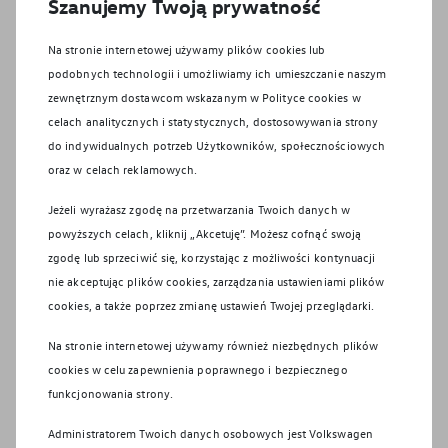
Szanujemy Twoją prywatność
pod względem możliwości odzysku i recyklingu
wymagania określone w normie ISO 22628 i są zgodne z
Na stronie internetowej używamy plików cookies lub
europejskimi świadectwami homologacji wydanymi wg
podobnych technologii i umożliwiamy ich umieszczanie naszym
dyrektywy 2005/64/WE. Volkswagen Group Polska sp. z
zewnętrznym dostawcom wskazanym w Polityce cookies w
o.o. podlega obowiązkowi zapewnienia wszystkim
celach analitycznych i statystycznych, dostosowywania strony
użytkownikom samochodów Volkswagen sieci odbioru
do indywidualnych potrzeb Użytkowników, społecznościowych
pojazdów po wycofaniu ich z eksploatacji, zgodnie z
oraz w celach reklamowych.
wymaganiami ustawy z 20 stycznia 2005 r. o recyklingu
pojazdów wycofanych z eksploatacji. Więcej informacji
Jeżeli wyrażasz zgodę na przetwarzania Twoich danych w
dotyczących ekologii znajdą Państwo na stronie Recykling
powyższych celach, kliknij „Akcetuję”. Możesz cofnąć swoją
samochodów.
zgodę lub sprzeciwić się, korzystając z możliwości kontynuacji
nie akceptując plików cookies, zarządzania ustawieniami plików
Systemy bezpieczeństwa działają wyłącznie w ramach ich
cookies, a także poprzez zmianę ustawień Twojej przeglądarki.
technologicznych granic i nadal niezbędne jest
zachowanie należytej ostrożności przez kierowcę.
Na stronie internetowej używamy również niezbędnych plików
Kierowca musi być w każdej chwili gotowy do przejęcia
cookies w celu zapewnienia poprawnego i bezpiecznego
kontroli nad pojazdem. Systemy wspomagające nie
funkcjonowania strony.
zwalniają go z odpowiedzialności za zachowanie
szczególnej ostrożności.
Administratorem Twoich danych osobowych jest Volkswagen