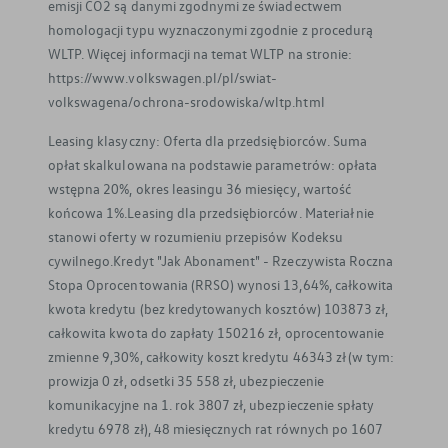
emisji CO2 są danymi zgodnymi ze świadectwem
homologacji typu wyznaczonymi zgodnie z procedurą
WLTP. Więcej informacji na temat WLTP na stronie:
https://www.volkswagen.pl/pl/swiat-
volkswagena/ochrona-srodowiska/wltp.html
Leasing klasyczny: Oferta dla przedsiębiorców. Suma
opłat skalkulowana na podstawie parametrów: opłata
wstępna 20%, okres leasingu 36 miesięcy, wartość
końcowa 1%.Leasing dla przedsiębiorców. Materiał nie
stanowi oferty w rozumieniu przepisów Kodeksu
cywilnego.Kredyt "Jak Abonament" - Rzeczywista Roczna
Stopa Oprocentowania (RRSO) wynosi 13,64%, całkowita
kwota kredytu (bez kredytowanych kosztów) 103873 zł,
całkowita kwota do zapłaty 150216 zł, oprocentowanie
zmienne 9,30%, całkowity koszt kredytu 46343 zł (w tym:
prowizja 0 zł, odsetki 35 558 zł, ubezpieczenie
komunikacyjne na 1. rok 3807 zł, ubezpieczenie spłaty
kredytu 6978 zł), 48 miesięcznych rat równych po 1607