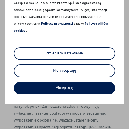
Group Polska Sp. z o.o. oraz
Plichta Spółka z ograniczoną
Montaż akcesoriów w pojeździe może mieć wpływ na
odpowiedzialnością Spółka komandytowa
. Więcej informacji
poziom zużycia paliwa/energii, emisję CO2 lub zasięg oraz
dot. przetwarzania danych osobowych oraz korzystania z
może nastąpić najwcześniej po pierwszej rejestracji
plików cookies w
Polityce prywatności
oraz w
Polityce plików
pojazdu, wyłącznie na Państwa życzenie.
cookies
.
Wszelkie prezentowane informacje, w szczególności
zdjęcia, wykresy, specyfikacje, opisy, rysunki lub
parametry techniczne, nie stanowią oferty w rozumieniu
Zmieniam ustawienia
Kodeksu cywilnego oraz nie są wiążące i mogą ulec
zmianie bez wcześniejszego powiadomienia.
Nie akceptuję
Prezentowane informacje nie stanowią zapewnienia w
rozumieniu art. 556(1)§2 Kodeksu cywilnego. Volkswagen
zastrzega sobie możliwość wprowadzenia zmian w
Akceptuję
prezentowanych wersjach. Przedstawione detale
wyposażenia mogą różnić się od specyfikacji przewidzianej
na rynek polski. Zamieszczone zdjęcia i opisy mają
wyłącznie charakter poglądowy i mogą przedstawiać
wyposażenie opcjonalne. Wiążące ustalenie ceny,
wyposażenia i specyfikacji pojazdu następuje w umowie