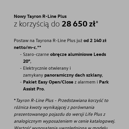
Nowy Tayron R-Line Plus
28 650 zł
z korzyścią do
*
Postaw na Tayrona R-Line Plus już
od 2 140 zł
netto/m-c.**
Szaro-czarne
obręcze aluminiowe Leeds
20"
,
Elektrycznie otwierany i
zamykany
panoramiczny dach szklany
,
Pakiet Easy Open/Close
z alarmem i
Park
Assist Pro
.
*
Tayron R-Line Plus - Przedstawiana korzyść to
różnica kwoty wynikającej z porównania
prezentowanego pojazdu do wersji Life Plus z
analogicznym wyposażeniem w cenie katalogowej.
Wartość wyposażenia uwzględniona w modelu