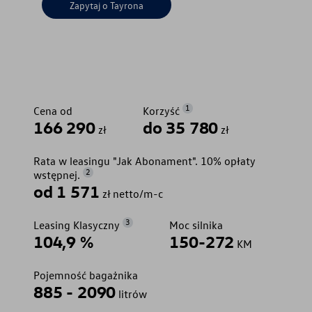
Zapytaj o Tayrona
1
Cena od
Korzyść
166 290
do 35 780
zł
zł
Rata w leasingu "Jak Abonament". 10% opłaty
2
wstępnej.
od 1 571
zł netto/m-c
3
Leasing Klasyczny
Moc silnika
104,9 %
150-272
KM
Pojemność bagażnika
885 - 2090
litrów