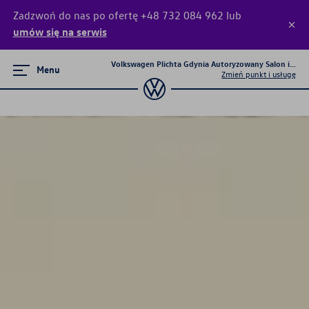
Zadzwoń do nas po ofertę +48 732 084 962 lub
umów się na serwis
Volkswagen Plichta Gdynia Autoryzowany Salon i Serw
Menu
Zmień punkt i usługę
Poznaj modele
Nowy T-Roc
Passat
Tiguan
T-Cross
Golf
ID.7