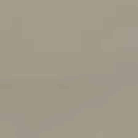
Nowy Touareg
Taigo
ID.7 Tourer
ID.5
ID.4
T-Roc
Nowy Tayron
Touareg
Polo
Modele sportowe