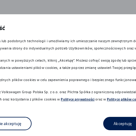
ść
cznym dla hybryd typu Plug-In może się różnić w zależności od wersji i 
i, korzystania z dodatkowych odbiorników energii, temperatury zewnętrznej,
es lub podobnych technologii i umożliwiamy ich umieszczanie naszym zewnętrznym
owywania strony do indywidualnych potrzeb Użytkowników, społecznościowych oraz 
anych w powyższych celach, kliknij „Akcetuję”. Możesz cofnąć swoją zgodę lub sprzec
nu, na którym obraz jest wyświetlany, kolory przedstawione w niniejszym 
ądzania ustawieniami plików cookies, a także poprzez zmianę ustawień Twojej przeglą
ędnych plików cookies w celu zapewnienia poprawnego i bezpiecznego funkcjonowa
wykonywane z materiałów spełniających pod względem możliwości odzysk
dyrektywy 2005/64/WE. Volkswagen Group Polska sp. z o.o. podlega o
Volkswagen Group Polska Sp. z o.o. oraz
Plichta Spółka z ograniczoną odpowiedzi
i, zgodnie z wymaganiami ustawy z 20 stycznia 2005 r. o recyklingu pojaz
 oraz korzystania z plików cookies w
Polityce prywatności
oraz w
Polityce plików c
icznych granic i nadal niezbędne jest zachowanie należytej ostrożności p
ają go z odpowiedzialności za zachowanie szczególnej ostrożności.
ie akceptuję
Akceptuję
paliwa/energii, emisję CO2 lub zasięg oraz może nastąpić najwcześniej po 