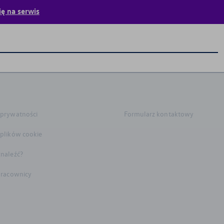
ę na serwis
 prywatności
Formularz kontaktowy
 plików cookie
znaleźć?
 pracownicy