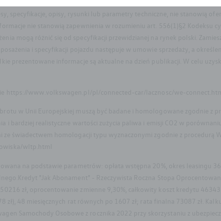
y, specyfikacje, opisy, rysunki lub parametry techniczne, nie stanowią of
nformacje nie stanowią zapewnienia w rozumieniu art. 556(1)§2 Kodeksu 
a mogą różnić się od specyfikacji przewidzianej na rynek polski. Zamies
posażenia i specyfikacji pojazdu następuje w umowie sprzedaży, a okreś
kie prezentowane informacje są aktualne na dzień publikacji. W celu uzys
ie https://www.volkswagen.pl/pl/connected-car/lacznosc/we-connect.ht
brotu w Unii Europejskiej muszą być badane i homologowane zgodnie z pr
 i bardziej realistyczne wartości zużycia paliwa i emisji CO2 w porówna
mi ze świadectwem homologacji typu wyznaczonymi zgodnie z procedurą WL
owiska/wltp.html
kulowana na podstawie parametrów: opłata wstępna 20%, okres leasingu 36
ilnego.Kredyt "Jak Abonament" - Rzeczywista Roczna Stopa Oprocentowan
0216 zł, oprocentowanie zmienne 9,30%, całkowity koszt kredytu 46343 zł 
8 zł), 48 miesięcznych rat równych po 1607 zł; rata finalna 73087 zł. Kalk
agen Samochody Osobowe z rocznika 2022 przy skorzystaniu z ubezpiecze