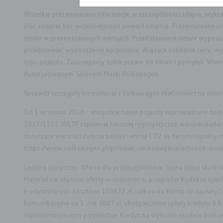
Wszelkie prezentowane informacje, w szczególności zdjęcia, wykres
ulec zmianie bez wcześniejszego powiadomienia. Prezentowane i
zmian w prezentowanych wersjach. Przedstawione detale wyposażeni
przedstawiać wyposażenie opcjonalne. Wiążące ustalenie ceny, wy
typu pojazdu. Zastrzegamy sobie prawo do zmian i pomyłek. Wszel
Autoryzowanym Salonem Marki Volkswagen.
Sprawdź szczegóły korzystania z Volkswagen WeConnect na stron
Od 1 września 2018 r. wszystkie nowe pojazdy wprowadzane do o
2017/1151. WLTP zapewnia bardziej rygorystyczne warunki badania
dotyczące wartości zużycia paliwa i emisji CO2 są danymi zgodny
https://www.volkswagen.pl/pl/swiat-volkswagena/ochrona-srod
Leasing klasyczny: Oferta dla przedsiębiorców. Suma opłat skal
Materiał nie stanowi oferty w rozumieniu przepisów Kodeksu cyw
kredytowanych kosztów) 103873 zł, całkowita kwota do zapłaty 15
komunikacyjne na 1. rok 3807 zł, ubezpieczenie spłaty kredytu 697
reprezentatywnym przykładzie. Kredyt na wybrane modele Volksw