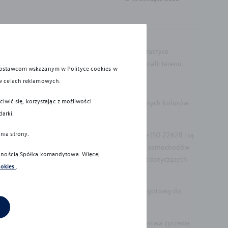
wyposażenia oraz zamontowanych akcesoriów. W praktyce
 liczby pasażerów, obciążenia ładunkiem i topografii terenu.
 dostawcom wskazanym w Polityce cookies w
w celach reklamowych.
iwić się, korzystając z możliwości
materiale mogą nieznacznie różnić się od faktycznych kolorów
darki.
nia strony.
u i recyklingu wymagania określone w normie ISO 22628 i są
bowiązkowi zapewnienia wszystkim użytkownikom samochodów
alnością Spółka komandytowa
. Więcej
dów wycofanych z eksploatacji. Więcej informacji dotyczących
ookies
.
rzez kierowcę. Kierowca musi być w każdej chwili gotowy do
pierwszej rejestracji pojazdu, wyłącznie na Państwa życzenie.