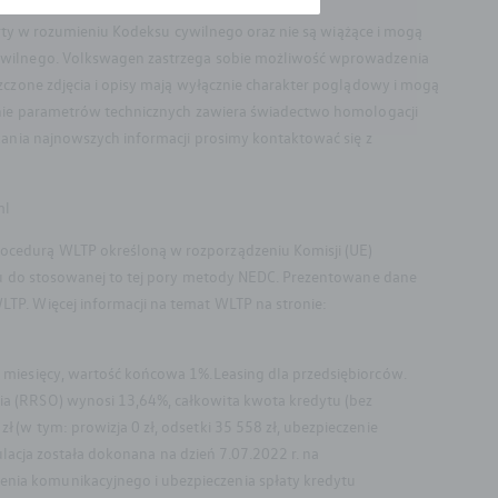
erty w rozumieniu Kodeksu cywilnego oraz nie są wiążące i mogą
cywilnego. Volkswagen zastrzega sobie możliwość wprowadzenia
zczone zdjęcia i opisy mają wyłącznie charakter poglądowy i mogą
lenie parametrów technicznych zawiera świadectwo homologacji
kania najnowszych informacji prosimy kontaktować się z
ml
ocedurą WLTP określoną w rozporządzeniu Komisji (UE)
niu do stosowanej to tej pory metody NEDC. Prezentowane dane
TP. Więcej informacji na temat WLTP na stronie:
 miesięcy, wartość końcowa 1%.Leasing dla przedsiębiorców.
ia (RRSO) wynosi 13,64%, całkowita kwota kredytu (bez
(w tym: prowizja 0 zł, odsetki 35 558 zł, ubezpieczenie
ulacja została dokonana na dzień 7.07.2022 r. na
nia komunikacyjnego i ubezpieczenia spłaty kredytu