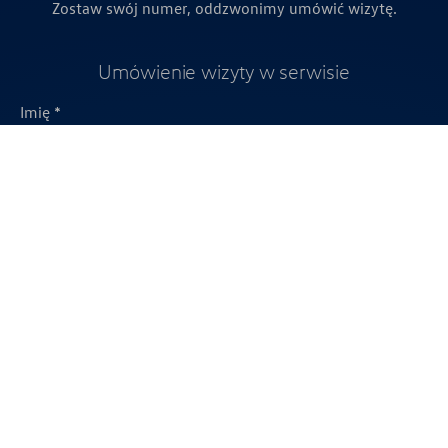
Zostaw swój numer, oddzwonimy umówić wizytę.
Umówienie wizyty w serwisie
Imię *
Numer telefonu *
Numer VIN
* pola wymagane