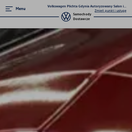
Volkswagen Plichta Gdynia Autoryzowany Salon i Serw
Menu
Zmień punkt i usługę
Samochody
Dostawcze
Serwis
Serwis blacharsko-lakierniczy
Serwis mechaniczny
Oferty sezonowe
Korzyści autoryzowanego
serwisowania
Program 4Service