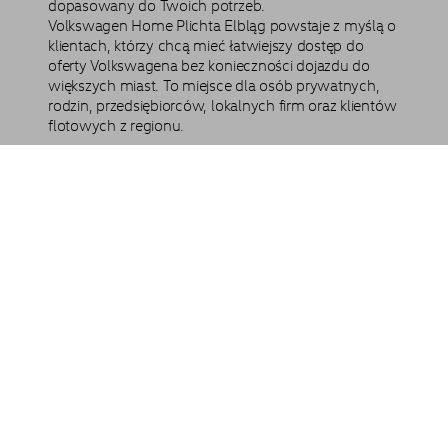
dopasowany do Twoich potrzeb.
Volkswagen Home Plichta Elbląg powstaje z myślą o
klientach, którzy chcą mieć łatwiejszy dostęp do
oferty Volkswagena bez konieczności dojazdu do
większych miast. To miejsce dla osób prywatnych,
rodzin, przedsiębiorców, lokalnych firm oraz klientów
flotowych z regionu.
Twój nowy Volkswagen
Oferta na nowy samochód
Umówienie jazdy próbnej
Imię *