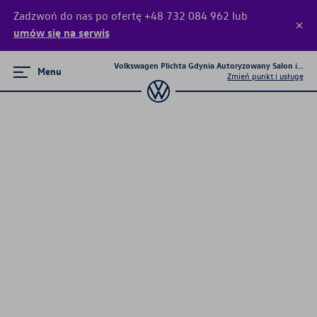
Zadzwoń do nas po ofertę +48 732 084 962 lub
umów się na serwis
Volkswagen Plichta Gdynia Autoryzowany Salon i Serw
Menu
Zmień punkt i usługę
Promocje i aktualności
Letnia Wyprzedaż w Volkswagen
Plichta
Turbo Najem na Nowego T-Roca
Volkswagen home
Modele specjalne Pure
Przetestuj Nowego T-Roca
Rabat dla Przedsiębiorców